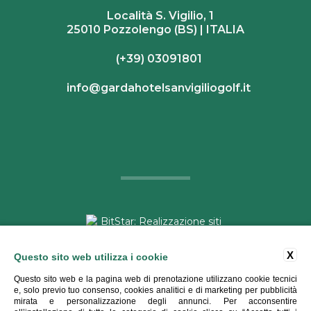
Località S. Vigilio, 1
25010 Pozzolengo (BS) | ITALIA
(+39) 03091801
info@gardahotelsanvigiliogolf.it
X
Questo sito web utilizza i cookie
Copyright ©
2026 - Garda Hotel San Vigilio Golf - Tutti i diritti
Questo sito web e la pagina web di prenotazione utilizzano cookie tecnici
riservati
e, solo previo tuo consenso, cookies analitici e di marketing per pubblicità
mirata e personalizzazione degli annunci. Per acconsentire
P.IVA 02559330986