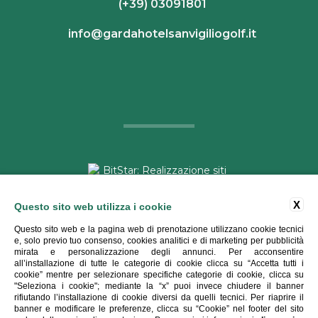
(+39) 03091801
info@gardahotelsanvigiliogolf.it
X
Questo sito web utilizza i cookie
Copyright ©
2026 - Garda Hotel San Vigilio Golf - Tutti i diritti
Questo sito web e la pagina web di prenotazione utilizzano cookie tecnici
riservati
e, solo previo tuo consenso, cookies analitici e di marketing per pubblicità
mirata e personalizzazione degli annunci. Per acconsentire
P.IVA 02559330986
all’installazione di tutte le categorie di cookie clicca su “Accetta tutti i
Credits
|
Tags
|
Privacy
|
Cookie
|
Stats
cookie” mentre per selezionare specifiche categorie di cookie, clicca su
"Seleziona i cookie"; mediante la “x” puoi invece chiudere il banner
rifiutando l’installazione di cookie diversi da quelli tecnici. Per riaprire il
banner e modificare le preferenze, clicca su “Cookie” nel footer del sito